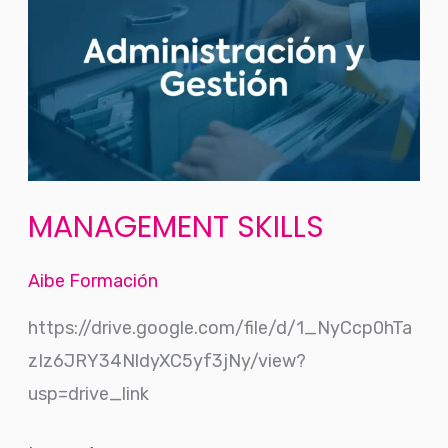
SKILLS
MANAGEMENT SKILLS
Aibe Formación
https://drive.google.com/file/d/1_NyCcp0hTa
zIz6JRY34NldyXC5yf3jNy/view?
usp=drive_link