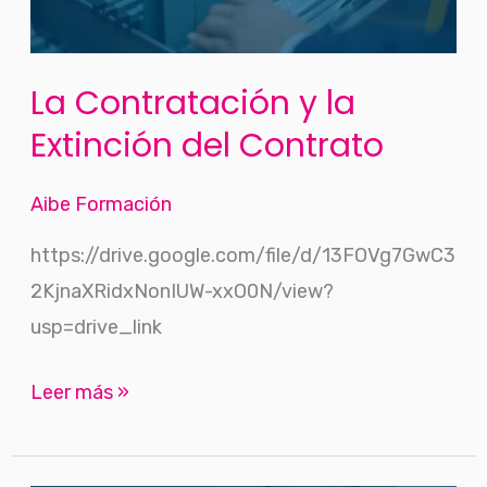
del
Contrato
La Contratación y la
Extinción del Contrato
Aibe Formación
https://drive.google.com/file/d/13FOVg7GwC3
2KjnaXRidxNonIUW-xxO0N/view?
usp=drive_link
Leer más »