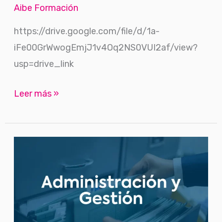
Aibe Formación
https://drive.google.com/file/d/1a-
iFe00GrWwogEmjJ1v4Oq2NS0VUI2af/view?
usp=drive_link
Leer más »
La
Contratación
y
la
Extinción