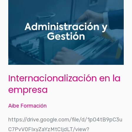
Internacionalización
en
la
empresa
Internacionalización en la
empresa
Aibe Formación
https://drive.google.com/file/d/1pO4tB9pC3u
C7PvV0FIxyZaYzMtCIjdLT/view?