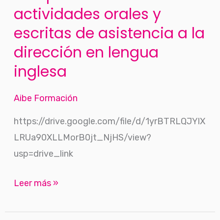
asistencia
actividades orales y
a
escritas de asistencia a la
la
dirección en lengua
dirección
en
inglesa
lengua
inglesa
Aibe Formación
https://drive.google.com/file/d/1yrBTRLQJYlX
LRUa90XLLMorB0jt_NjHS/view?
usp=drive_link
Leer más »