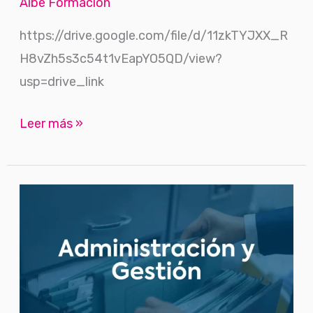
Aibe Formación
https://drive.google.com/file/d/11zkTYJXX_R
H8vZh5s3c54t1vEapYO5QD/view?
usp=drive_link
Leer más »
Logística
y
operaciones
en
E-
Commerce