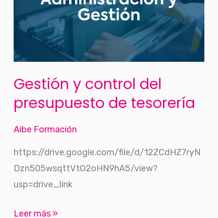
del
presupuesto
de
tesorería
Gestión y control del
presupuesto de tesorería
Aibe Formación
https://drive.google.com/file/d/12ZCdHZ7ryN
Dzn505wsqttVtO2oHN9hA5/view?
usp=drive_link
Leer más »