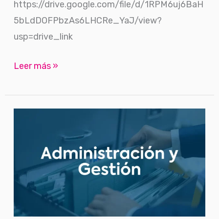
https://drive.google.com/file/d/1RPM6uj6BaH
5bLdDOFPbzAs6LHCRe_YaJ/view?
usp=drive_link
Leer más »
Gestión
fiscal