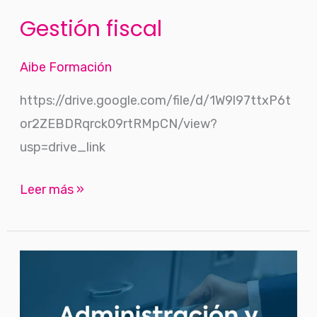
Gestión fiscal
Aibe Formación
https://drive.google.com/file/d/1W9l97ttxP6t
or2ZEBDRqrck09rtRMpCN/view?
usp=drive_link
Leer más »
Gestión
y
control