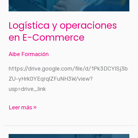
Logística y operaciones
en E-Commerce
Aibe Formación
https://drive.google.com/file/d/1Pk3DCYlSj3b
ZU-yHrk0YEqrqlZFuNH3W/view?
usp=drive_link
Leer más »